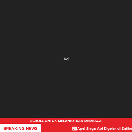
Ad
SCROLL UNTUK MELANJUTKAN MEMBACA
BREAKING NEWS
Apel Siaga Api Digelar di Entikong, 