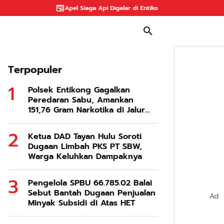
Apel Siaga Api Digelar di Entikong, Lintas Instansi Perkuat Kesiapsi
Terpopuler
Polsek Entikong Gagalkan
Peredaran Sabu, Amankan
151,76 Gram Narkotika di Jalur
Lintas Malindo
Ketua DAD Tayan Hulu Soroti
Dugaan Limbah PKS PT SBW,
Warga Keluhkan Dampaknya
Pengelola SPBU 66.785.02 Balai
Sebut Bantah Dugaan Penjualan
Ad
Minyak Subsidi di Atas HET