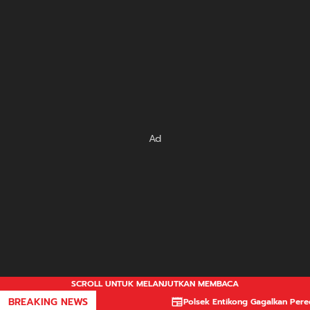
Ad
SCROLL UNTUK MELANJUTKAN MEMBACA
BREAKING NEWS
Polsek Entikong Gagalkan Peredaran