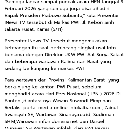
"Semoga lancar sampai puncak acara HPN tanggal 9
Februari 2026 yang semoga juga bisa dihadiri
Bapak Presiden Prabowo Subianto," kata Presentar
INews TV tersebut di Markas PWI, Jl. Kebon Sirih
Jakarta Pusat, Kamis (5/11).
Presenter INews TV tersebut mengemukakan
keterangan itu saat berbincang singkat usai foto
bersama dengan Direktur UKW PWI Aat Surya Safaat
dan beberapa wartawan Kalimantan Barat yang
sedang berkunjung ke markas PWI.
Para wartawan dari Provinsi Kalimantan Barat yang
berkunjung ke kantor PWI Pusat, sebelum
menghadiri acara Hari Pers Nasional ( JPN ) 2026 Di
Banten ,diantara nya Wawan Suwandi Pimpinan
Redaksi portal media online infokalbar.com, Zainul
Irwansyah SE, Wartawan Sinarraya.co.id, Sudirman
SH.M,Warrawan infoindonesia.net dan Daroel
Munawar SH Wartawan infolaki dari PWI Bekasi.