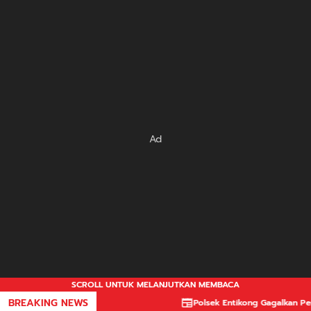
Ad
SCROLL UNTUK MELANJUTKAN MEMBACA
BREAKING NEWS
Polsek Entikong Gagalkan Peredara