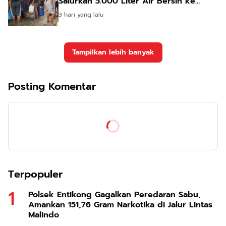
Salurkan 5.000 Liter Air Bersih ke
Warga Desa Entakai
3 hari yang lalu
Tampilkan lebih banyak
Posting Komentar
Terpopuler
Polsek Entikong Gagalkan Peredaran Sabu,
Amankan 151,76 Gram Narkotika di Jalur Lintas
Malindo