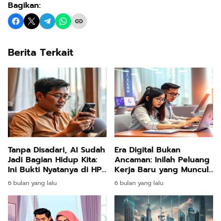
Bagikan:
Berita Terkait
Tanpa Disadari, AI Sudah
Era Digital Bukan
Jadi Bagian Hidup Kita:
Ancaman: Inilah Peluang
Ini Bukti Nyatanya di HP
Kerja Baru yang Muncul
dan Media Sosial
dari Perkembangan
6 bulan yang lalu
6 bulan yang lalu
Teknologi