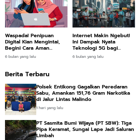
Waspada! Penipuan
Internet Makin Ngebut!
Digital Kian Mengintai,
Ini Dampak Nyata
Begini Cara Aman
Teknologi 5G bagi
Menjaga Data Pribadi di
Kehidupan Digital
6 bulan yang lalu
6 bulan yang lalu
Dunia Online
Masyarakat Indonesia
Berita Terbaru
Polsek Entikong Gagalkan Peredaran
Sabu, Amankan 151,76 Gram Narkotika
di Jalur Lintas Malindo
1 hari yang lalu
PT Sasmita Bumi Wijaya (PT SBW): Tiga
Pipa Keramat, Sungai Lape Jadi Saluran
Limbah