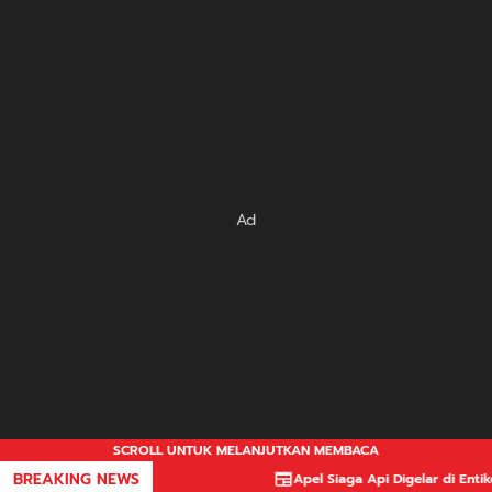
Ad
SCROLL UNTUK MELANJUTKAN MEMBACA
BREAKING NEWS
Apel Siaga Api Digelar di Entikong, 