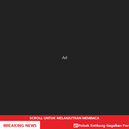
Ad
SCROLL UNTUK MELANJUTKAN MEMBACA
BREAKING NEWS
Polsek Entikong Gagalkan Peredara